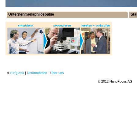
Unternehmensphilosophie
Sta
«
zurï¿½ck
¦
Unternehmen
-
Über uns
© 2012 NanoFocus AG