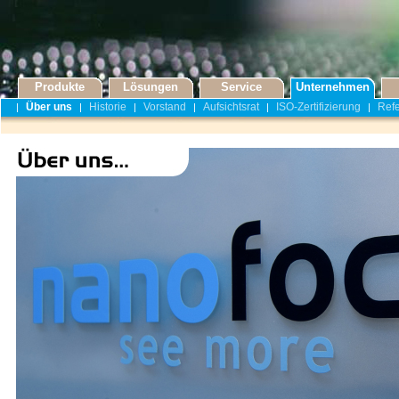
Produkte
Lösungen
Service
Unternehmen
Über uns
Historie
Vorstand
Aufsichtsrat
ISO-Zertifizierung
Ref
|
|
|
|
|
|