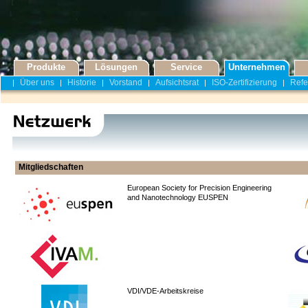
Produkte
Lösungen
Service
Unternehmen
Über uns
Historie
Vorstand
Aufsichtsrat
ISO-Zertifizierung
Refe
|
|
|
|
|
|
Mitgliedschaften
European Society for Precision Engineering
and Nanotechnology EUSPEN
VDI/VDE-Arbeitskreise