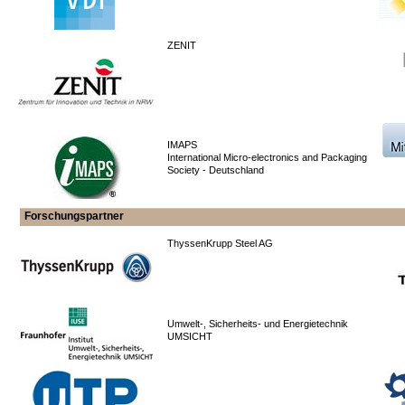
ZENIT
IMAPS
International Micro-electronics and Packaging
Society - Deutschland
Forschungspartner
ThyssenKrupp Steel AG
Umwelt-, Sicherheits- und Energietechnik
UMSICHT