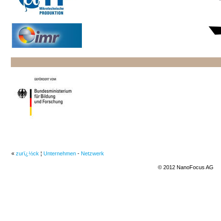
«
zurï¿½ck
¦
Unternehmen
-
Netzwerk
© 2012 NanoFocus AG